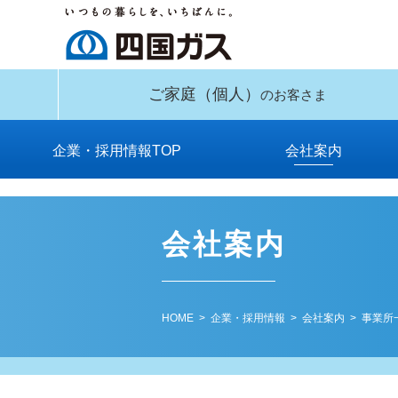
ご家庭
（個人）
のお客さま
企業・採用情報TOP
会社案内
供給区域とガス種
安全データシート
社長メッセージ
四国ガスの歩み
事業所一覧
会社概要
役員一覧
関連会社
組織図
工場
約款
（SDS）のご提供
会社案内
HOME
>
企業・採用情報
>
会社案内
>
事業所