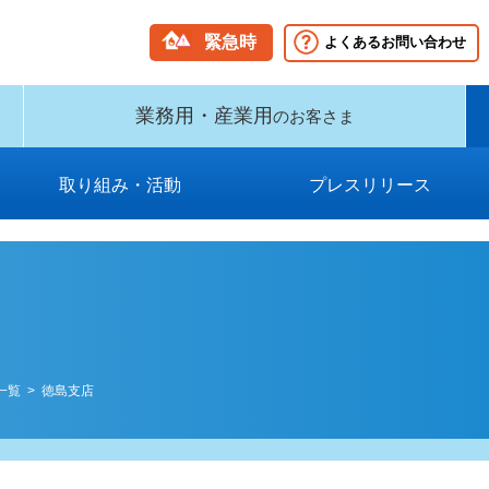
緊急時
よくあるお問い合わせ
業務用・産業用
のお客さま
取り組み・活動
プレスリリース
グループビジョン・中期経営計
新型インフルエンザ等対策に関
国民保護業務計画（PDF）
保安に関する取り組み
消費者志向自主宣言
環境への取り組み
供給計画
2009年以前
2026年
2025年
2024年
2023年
2022年
2021年
2020年
2019年
2018年
2017年
2016年
2015年
2014年
2013年
2012年
2011年
2010年
する業務計画および事業継続計
画（PDF）
画（PDF）
一覧
> 徳島支店