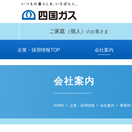
ご家庭
（個人）
のお客さま
企業・採用情報TOP
会社案内
供給区域とガス種
安全データシート
社長メッセージ
四国ガスの歩み
事業所一覧
会社概要
役員一覧
関連会社
組織図
工場
約款
（SDS）のご提供
会社案内
HOME
>
企業・採用情報
>
会社案内
> 事業所