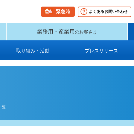
緊急時
よくあるお問い合わせ
業務用・産業用
のお客さま
取り組み・活動
プレスリリース
グループビジョン・中期経営計
新型インフルエンザ等対策に関
国民保護業務計画（PDF）
保安に関する取り組み
消費者志向自主宣言
環境への取り組み
供給計画
2009年以前
2026年
2025年
2024年
2023年
2022年
2021年
2020年
2019年
2018年
2017年
2016年
2015年
2014年
2013年
2012年
2011年
2010年
する業務計画および事業継続計
画（PDF）
画（PDF）
一覧