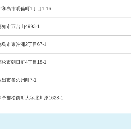
 宇和島市明倫町1丁目1-16
 高知市五台山4993-1
 徳島市東沖洲2丁目67-1
 高松市朝日町4丁目18-1
 坂出市番の州町7-1
 伊予郡松前町大字北川原1628-1