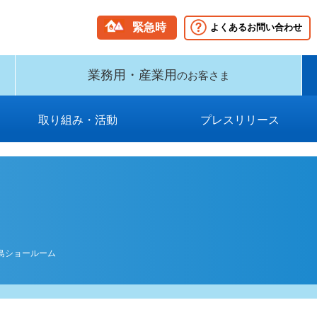
緊急時
よくあるお問い合わせ
業務用・産業用
のお客さま
取り組み・活動
プレスリリース
グループビジョン・中期経営計
新型インフルエンザ等対策に関
国民保護業務計画（PDF）
保安に関する取り組み
消費者志向自主宣言
環境への取り組み
供給計画
2009年以前
2026年
2025年
2024年
2023年
2022年
2021年
2020年
2019年
2018年
2017年
2016年
2015年
2014年
2013年
2012年
2011年
2010年
する業務計画および事業継続計
画（PDF）
画（PDF）
島ショールーム