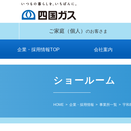
ご家庭
（個人）
のお客さま
企業・採用情報TOP
会社案内
供給区域とガス種
安全データシート
社長メッセージ
四国ガスの歩み
事業所一覧
会社概要
役員一覧
関連会社
組織図
工場
約款
（SDS）のご提供
ショールーム
HOME
>
企業・採用情報
>
事業所一覧
> 宇和