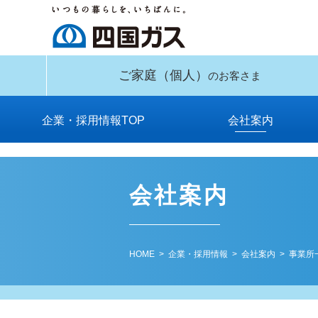
ご家庭
（個人）
のお客さま
企業・採用情報TOP
会社案内
供給区域とガス種
安全データシート
社長メッセージ
四国ガスの歩み
事業所一覧
会社概要
役員一覧
関連会社
組織図
工場
約款
（SDS）のご提供
会社案内
HOME
>
企業・採用情報
>
会社案内
>
事業所