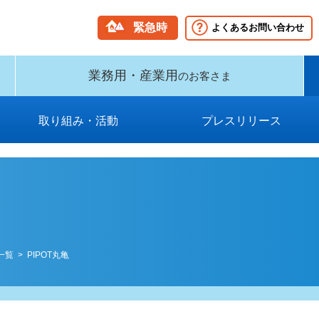
緊急時
よくあるお問い合わせ
業務用・産業用
のお客さま
取り組み・活動
プレスリリース
グループビジョン・中期経営計
新型インフルエンザ等対策に関
国民保護業務計画（PDF）
保安に関する取り組み
消費者志向自主宣言
環境への取り組み
供給計画
2009年以前
2026年
2025年
2024年
2023年
2022年
2021年
2020年
2019年
2018年
2017年
2016年
2015年
2014年
2013年
2012年
2011年
2010年
する業務計画および事業継続計
画（PDF）
画（PDF）
一覧
> PIPOT丸亀